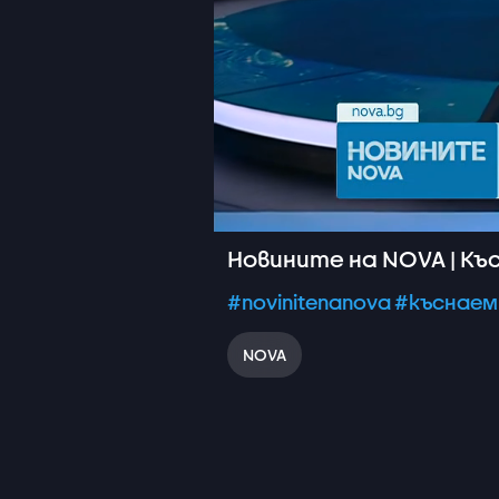
Новините на NOVA | Къс
#novinitenanova
#къснаем
NOVA