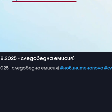
8.2025 - следобедна емисия)
2025
-
следобедна
емисия)
#новинитенаnova
#с