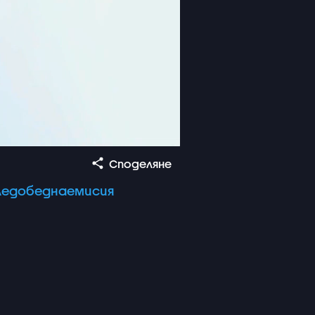
Споделяне
ледобеднаемисия