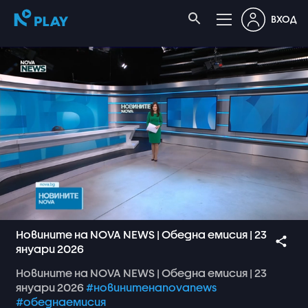
ВХОД
Новините на NOVA NEWS | Обедна емисия | 23
януари 2026
Новините
на
NOVA
NEWS
|
Обедна
емисия
|
23
януари
2026
#новинитенаnovanews
#обеднаемисия