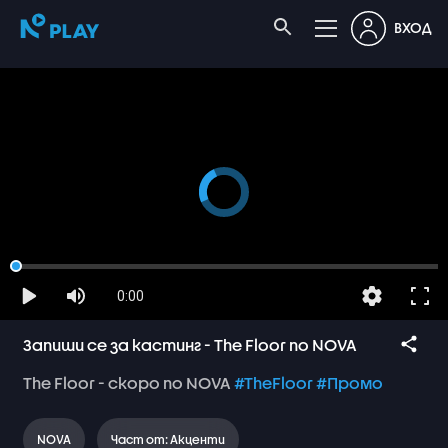
ВХОД
0:00
Запиши се за кастинг - The Floor по NOVA
The
Floor
-
скоро
по
NOVA
#TheFloor
#Промо
NOVA
Част от: Акценти