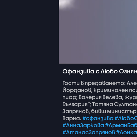
Офанзива с Любо Огнянов
Гости
в
предаването:
Але
Йорданов,
криминален
пс
пиар;
Валерия
Велева,
жур
България“;
Татяна
Султан
Запрянов,
бивш
министър
Варна.
#офанзива
#ЛюбоО
#АннаЗаркова
#АрманБаб
#АтанасЗапрянов
#Донка