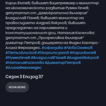
Кирил
Вътев;
бившият
вицепремиер
и
министър
на
икономическото
развитие
Румен
Гечев;
депутатът
от
„Демократична
България“
Владислав
Панев;
бившият
министър
на
правосъдието
Андрей
Янкулов;
бившият
председател
на
парламента
и
конституционалист
доц.
Наталия
Киселова;
депутатът
от
„Прогресивна
България”
Димитър
Петров;
дъщерята
на
Фидел
Кастро
-
Алина
Фернандес.
#офанзива
#ЛюбоОгнянов
#ПетьоБлъсков
#ГеоргиЛозанов
#КирилВътев
#РуменГечев
#ВладиславПанев
#АндрейЯнкулов
#НаталияКиселова
#ДимитърПетров
#АлинаФернандес
Сезон
3
Епизод
37
NOVA NEWS