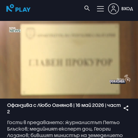
ВХОД
Офанзива с Любо Огнянов | 16 май 2026 | част
2
Гости
в
предаването:
журналистът
Петьо
Блъсков;
медийният
експерт
доц.
Георги
Лозанов;
бившият
министър
на
земеделието