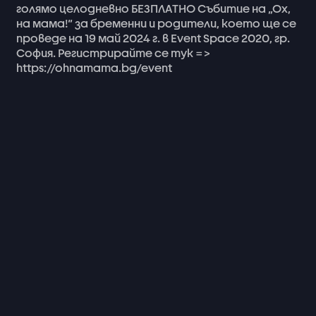
голямо
целодневно
БЕЗПЛАТНО
Събитие
на
„Ох,
на
мама!“
за
бременни
и
родители,
което
ще
се
проведе
на
19
май
2024
г.
в
Event
Space
2020,
гр.
София.
Регистрирайте
се
тук
=>
https://ohnamama.bg/event