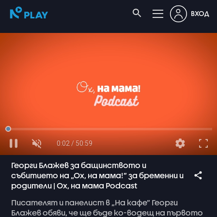
ВХОД
0:02 / 50:59
Георги Блажев за бащинството и
събитието на „Ох, на мама!” за бременни и
родители | Ох, на мама Podcast
Писателят
и
панелист
в
„На
кафе”
Георги
Блажев
обяви,
че
ще
бъде
ко-водещ
на
първото