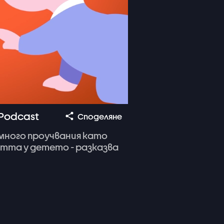
Podcast
Споделяне
много
проучвания
като
стта
у
детето
-
разказва