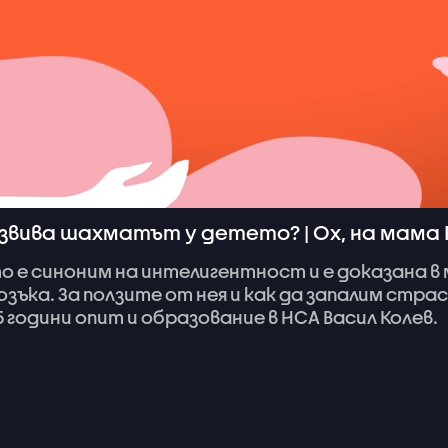
звива шахматът у детето? | Ох, на мама 
то
е
синоним
на
интелигентност
и
е
доказана
в
озъка.
За
ползите
от
нея
и
как
да
запалим
стра
5
години
опит
и
образование
в
НСА
Васил
Колев.