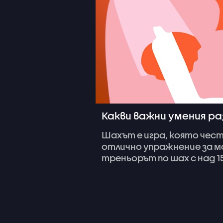
Какви важни умения ра
Шахът
е
игра,
която
чес
отлично
упражнение
за
м
треньорът
по
шах
с
над
1