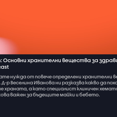
: Основни хранителни вещества за здрав
cast
ате
нужда
от
повече
определени
хранителни
в
.
Д-р
Веселина
Иванова
ни
разказва
какво
да
пох
ме
храната,
а
като
специалист
клиничен
хемат
кова
важен
за
бъдещите
майки
и
бебето.