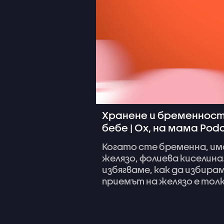
Хранене и бременност
бебе | Ох, на мама Pod
Когато
сте
бременна,
им
желязо,
фолиева
киселина
избягваме,
как
да
избира
приемът
на
желязо
е
тол