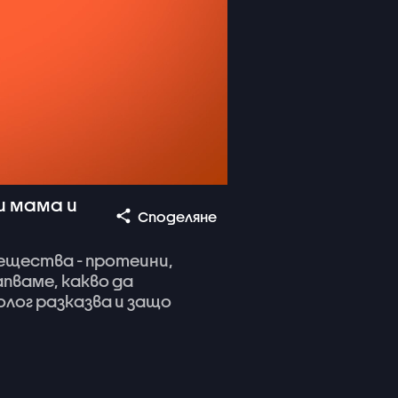
и мама и
Споделяне
ещества
-
протеини,
апваме,
какво
да
олог
разказва
и
защо