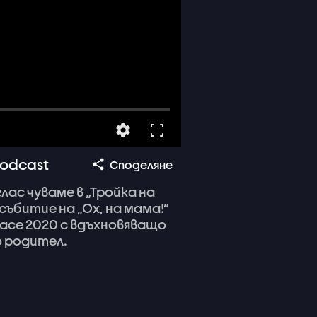
Podcast
Споделяне
глас
чуваме
в
„Тройка
на
събитие
на
„Ох,
на
мама!“
ace
2020
с
вдъхновяващо
о
родител.