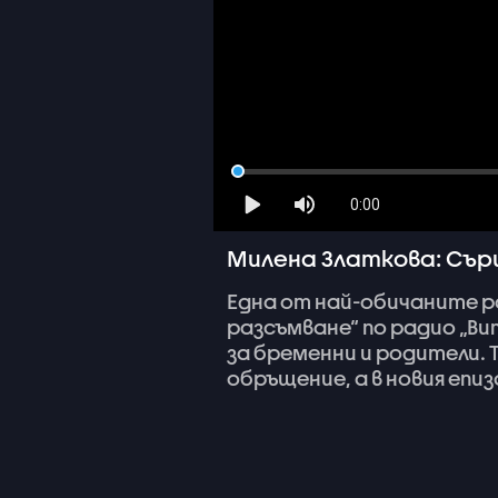
0:00
Милена Златкова: Сърце
Една
от
най-обичаните
р
разсъмване“
по
радио
„Ви
за
бременни
и
родители.
обръщение,
а
в
новия
епиз