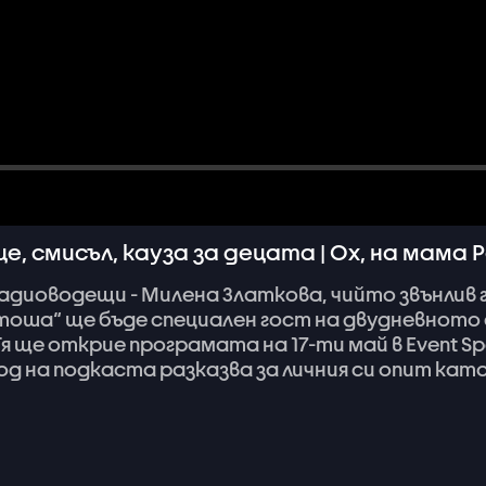
, смисъл, кауза за децата | Ох, на мама 
адиоводещи
-
Милена
Златкова,
чийто
звънлив
тоша“
ще
бъде
специален
гост
на
двудневното
Тя
ще
открие
програмата
на
17-ти
май
в
Event
Sp
од
на
подкаста
разказва
за
личния
си
опит
кат