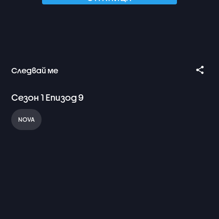
Следвай ме
Сезон
1
Епизод
9
NOVA