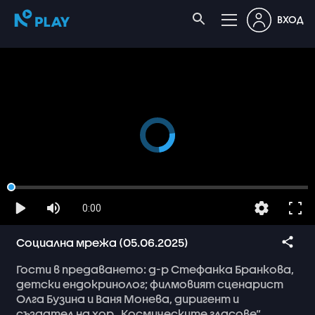
ВХОД
0:00
Социална мрежа (05.06.2025)
Гости
в
предаването:
д-р
Стефанка
Бранкова,
детски
ендокринолог;
филмовият
сценарист
Олга
Бузина
и
Ваня
Монева,
диригент
и
създател
на
хор
„Космическите
гласове“.