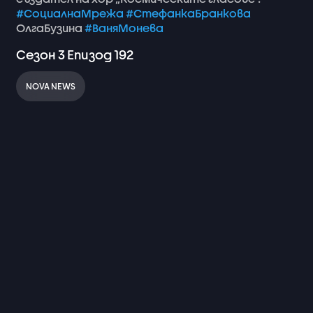
#СоциалнаМрежа
#СтефанкаБранкова
ОлгаБузина
#ВаняМонева
Сезон
3
Епизод
192
NOVA NEWS