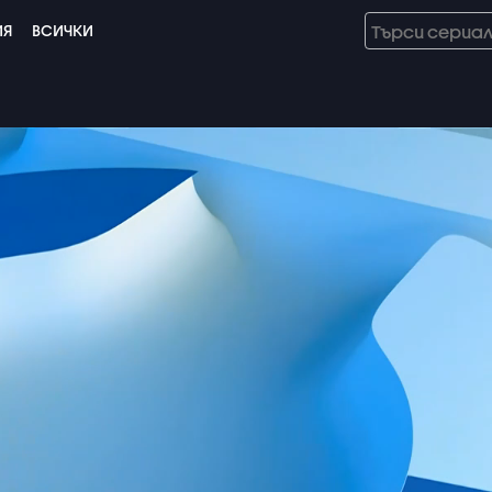
ИЯ
ВСИЧКИ