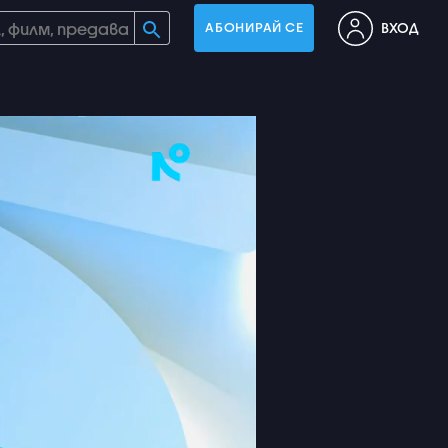
ВХОД
АБОНИРАЙ СЕ