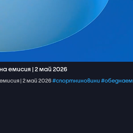
а емисия | 2 май 2026
емисия
|
2
май
2026
#спортниновини
#обеднаем