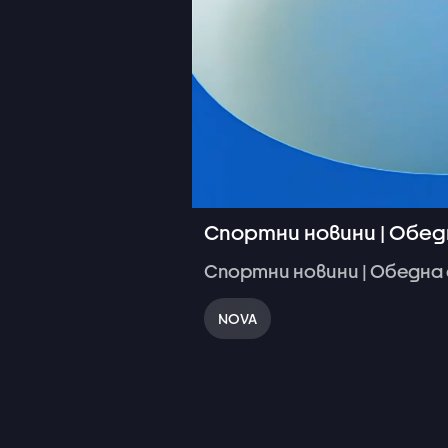
Спортни новини | Обедн
Спортни
новини
|
Обедна
NOVA