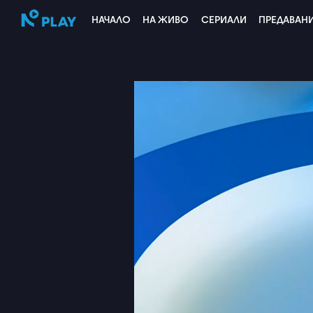
НАЧАЛО
НА ЖИВО
СЕРИАЛИ
ПРЕДАВАН