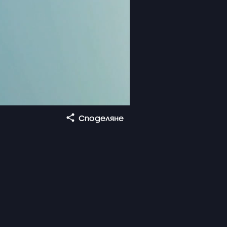
Споделяне