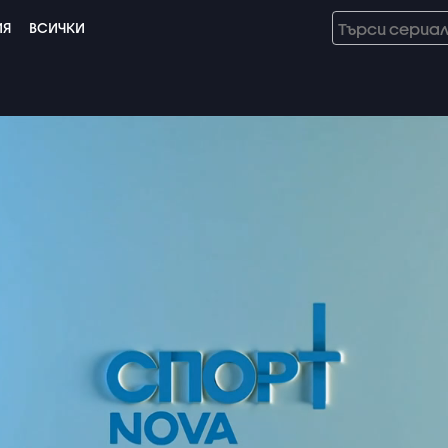
ИЯ
ВСИЧКИ