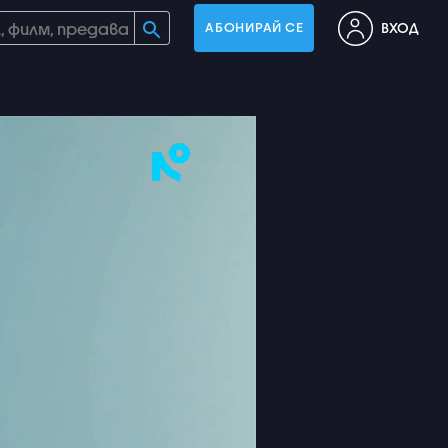
ВХОД
АБОНИРАЙ СЕ