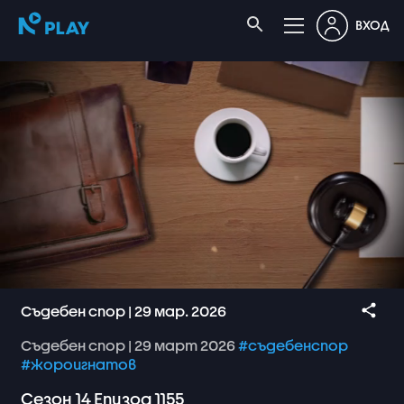
ВХОД
Съдебен спор | 29 мар. 2026
Съдебен
спор
|
29
март
2026
#съдебенспор
#жороигнатов
Сезон
14
Епизод
1155