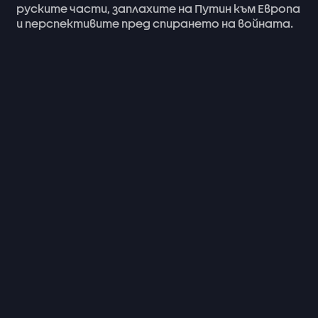
руските
части,
заплахите
на
Путин
към
Европа
и
перспективите
пред
спирането
на
войната.