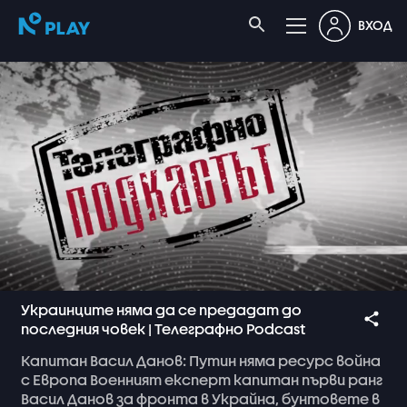
ВХОД
Украинците няма да се предадат до
последния човек | Телеграфно Podcast
Капитан
Васил
Данов:
Путин
няма
ресурс
война
с
Европа
Военният
експерт
капитан
първи
ранг
Васил
Данов
за
фронта
в
Украйна,
бунтовете
в