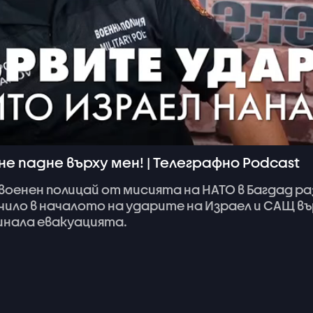
е падне върху мен! | Телеграфно Podcast
военен
полицай
от
мисията
на
НАТО
в
Багдад
ра
чило
в
началото
на
ударите
на
Израел
и
САЩ
въ
инала
евакуацията.