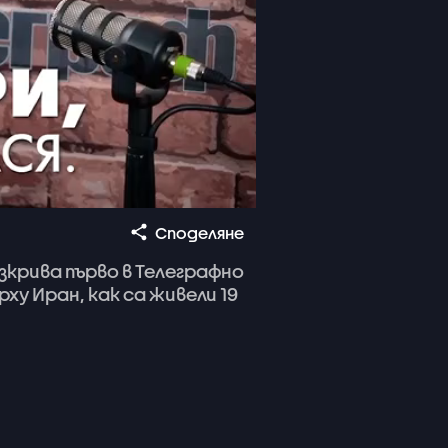
Споделяне
зкрива
първо
в
Телеграфно
рху
Иран,
как
са
живели
19