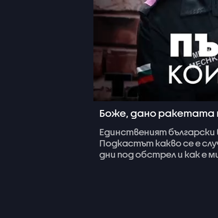
Боже, дано ракетата н
Единственият
български
Подкастът
какво
се
е
слу
дни
под
обстрел
и
как
е
м