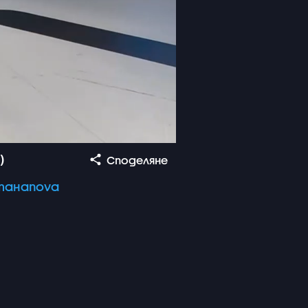
)
Споделяне
анаnova