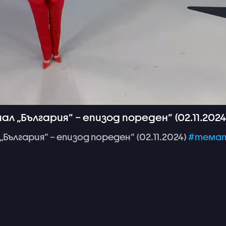
л „България” – епизод пореден” (02.11.2024
„България”
–
епизод
пореден”
(02.11.2024)
#темат