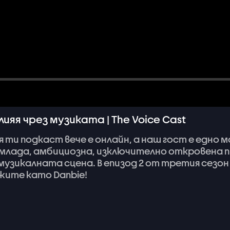
лияя чрез музиката | The Voice Cast
я
ти
подкаст
вече
е
онлайн,
а
наш
гост
е
едно
м
млада,
амбициозна,
изключително
откровена
музикалната
сцена.
В
епизод
2
от
третия
сезон
жите
като
Danbie!