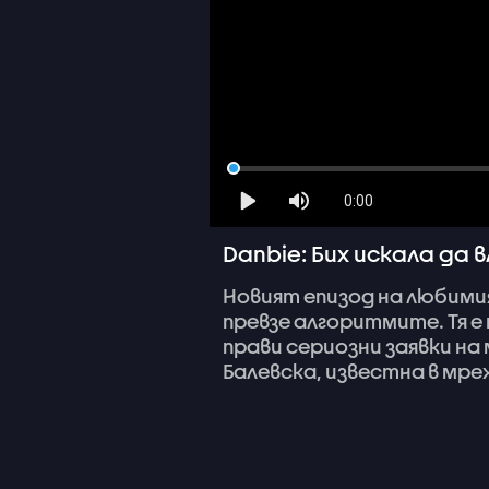
0:00
Danbie: Бих искала да в
Новият
епизод
на
любими
превзе
алгоритмите.
Тя
е
прави
сериозни
заявки
на
Балевска,
известна
в
мре