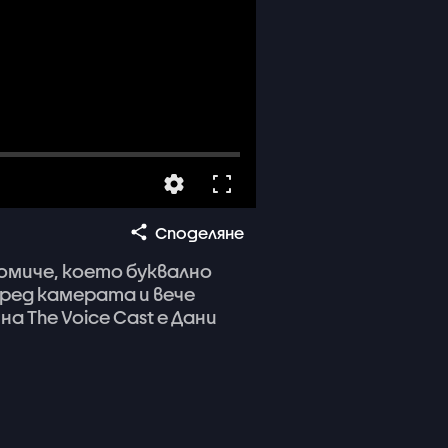
Споделяне
омиче,
което
буквално
пред
камерата
и
вече
на
The
Voice
Cast
е
Дани