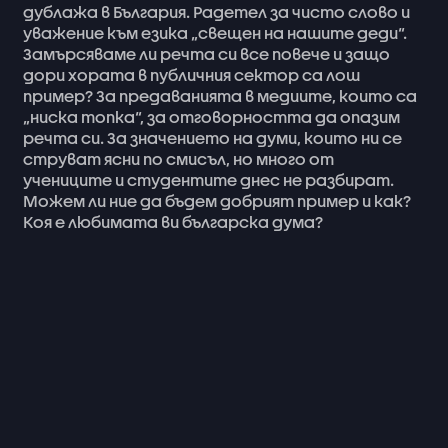
дублажа
в
България.
Радетел
за
чисто
слово
и
уважение
към
езика
„свещен
на
нашите
деди“.
Замърсяваме
ли
речта
си
все
повече
и
защо
дори
хората
в
публичния
сектор
са
лош
пример?
За
предаванията
в
медиите,
които
са
„ниска
топка“,
за
отговорността
да
опазим
речта
си.
За
значението
на
думи,
които
ни
се
струват
ясни
по
смисъл,
но
много
от
учениците
и
студентите
днес
не
разбират.
Можем
ли
ние
да
бъдем
добрият
пример
и
как?
Коя
е
любимата
ви
българска
дума?