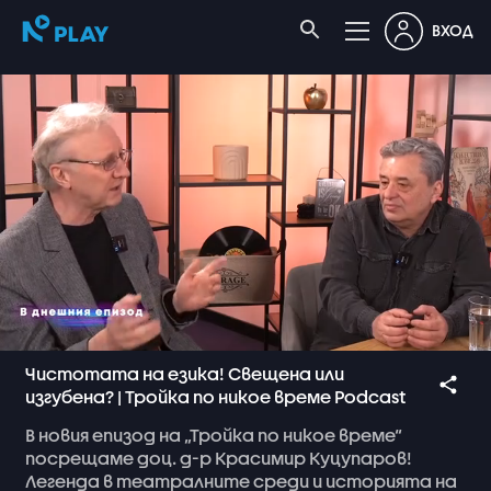
ВХОД
Чистотата на езика! Свещена или
изгубена? | Тройка по никое време Podcast
В
новия
епизод
на
„Тройка
по
никое
време“
посрещаме
доц.
д-р
Красимир
Куцупаров!
Легенда
в
театралните
среди
и
историята
на