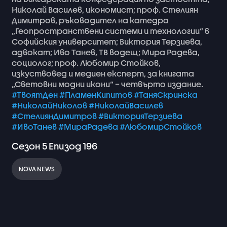
Николай
Василев,
икономист;
проф.
Стелиян
Димитров,
ръководител
на
катедра
„Геопространствени
системи
и
технологии“
в
Софийския
университет;
Виктория
Терзиева,
адвокат;
Иво
Танев,
ТВ
водещ;
Мира
Радева,
социолог;
проф.
Любомир
Стойков,
изкуствовед
и
медиен
експерт,
за
книгата
„Световни
модни
икони“
–
четвърто
издание.
#ТвоятДен
#ПламенКипитов
#ТаняСкринска
#НиколайНиколов
#НиколайВасилев
#СтелиянДимитров
#ВикторияТерзиева
#ИвоТанев
#МираРадева
#ЛюбомирСтойков
Сезон
5
Епизод
196
NOVA NEWS