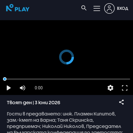
ВХОД
0:00
Твоят ден | 3 юни 2026
Гости
в
предаването:
инж.
Пламен
Кипитов,
зам.-кмет
на
Варна;
Таня
Скринска,
предприемач;
Николай
Николов,
Председател
на
Българската
конфедерация
по
заетостта;