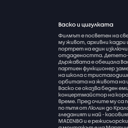
Васко и цигулката
Филмът
е
посветен
на
св
му
живот,
архивни
кадри
портрет
на
един
изключ
отдадеността.
Детето-
Държавата
е
обещала
Ва
партиен
функционер
зам
на
школа
с
тристагодиш
орбитата
на
живота
на
Васко
се
оказва
беден
ем
концертмайстор
на
кор
време.
Пред
очите
му
са
п
по
пътя
от
Люлин
до
Крал
гледаният
и
най
-
касовия
MADINBG
и
е
режисьорски
а
монтажът
е
на
Марти