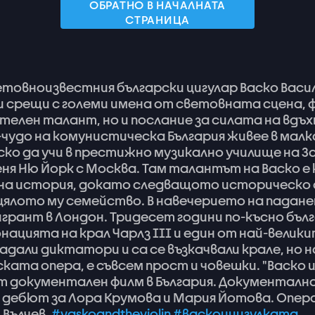
ОБРАТНО В НАЧАЛНАТА
СТРАНИЦА
етовноизвестния
български
цигулар
Васко
Васи
и
срещи
с
големи
имена
от
световната
сцена,
ителен
талант,
но
и
послание
за
силата
на
вдъх
чудо
на
комунистическа
България
живее
в
малк
ско
да
учи
в
престижно
музикално
училище
на
З
еня
Ню
Йорк
с
Москва.
Там
талантът
на
Васко
е
на
история,
докато
следващото
историческо
цялото
му
семейство.
В
навечерието
на
падан
игрант
в
Лондон.
Тридесет
години
по-късно
бъл
онацията
на
крал
Чарлз
III
и
един
от
най-велик
адали
диктатори
и
са
се
възкачвали
крале,
но
н
ската
опера,
е
съвсем
прост
и
човешки.
"Васко
т
документален
филм
в
България.
Документалн
дебют
за
Лора
Крумова
и
Мария
Йотова.
Опер
н
Вълчев.
#vaskoandtheviolin
#васкоицигулката