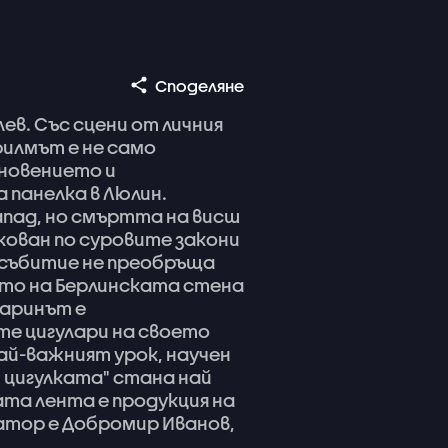
Споделяне
лев.
Със
сцени
от
личния
филмът
е
не
само
новението
и
а
панелка
в
Люлин.
апад,
но
смъртта
на
висш
кован
по
суровите
закони
събитие
не
преобръща
ето
на
Берлинската
стена
гаринът
е
ите
цигулари
на
своето
ай-важният
урок,
научен
и
цигулката"
стана
най
ата
лента
е
продукция
на
атор
е
Добромир
Иванов,