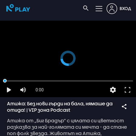
ВХОД
0:00
Атижа: Без нови гърди на бала, нямаше да
отида! | VIP зона Podcast
Атижа
от
„Биг
Брадър“
с
цялата
си
цветност
разказва
за
най-голямата
си
мечта
-
да
стане
поп
фолк
звезда.
Животът
на
Атижа,