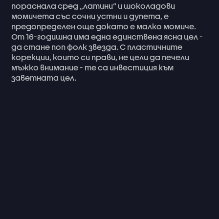
пораснала
сред
„латини“
и
шоколадови
момичета
със
сочни
устни
и
дупета,
е
предопределен
още
докато
е
малко
момиче.
От
16-годишна
има
една
единствена
ясна
цел
-
да
стане
поп
фолк
звезда.
С
пластичните
корекции,
които
си
прави,
не
цели
да
печели
мъжко
внимание
-
те
са
инвестиция
към
заветната
цел.