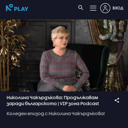
ВХОД
Николина Чакърдъкова: Продължавам
заради българското | VIP зона Podcast
Коледен
епизод
с
Николина
Чакърдъкова!