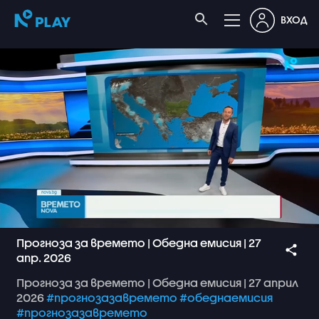
ВХОД
Прогноза за времето | Обедна емисия | 27
апр. 2026
Прогноза
за
времето
|
Обедна
емисия
|
27
април
2026
#прогнозазавремето
#обеднаемисия
#прогнозазавремето