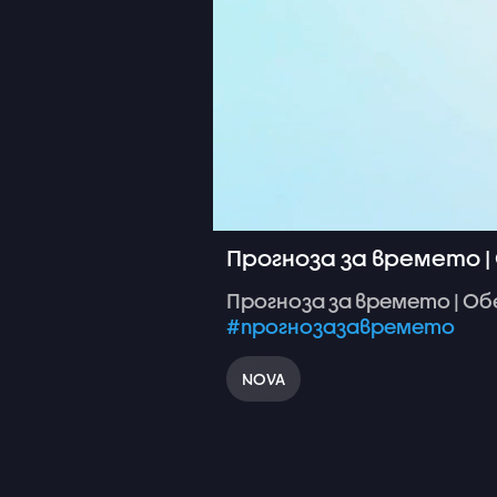
Прогноза за времето | 
Прогноза
за
времето
|
Об
#прогнозазавремето
NOVA