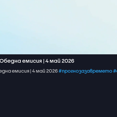
Обедна емисия | 4 май 2026
една
емисия
|
4
май
2026
#прогнозазавремето
#