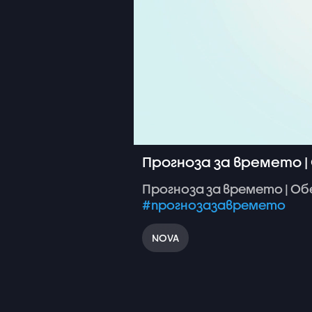
Прогноза за времето | 
Прогноза
за
времето
|
Об
#прогнозазавремето
NOVA