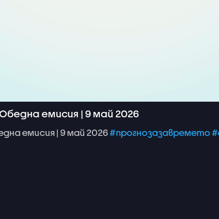
Обедна емисия | 9 май 2026
една
емисия
|
9
май
2026
#прогнозазавремето
#