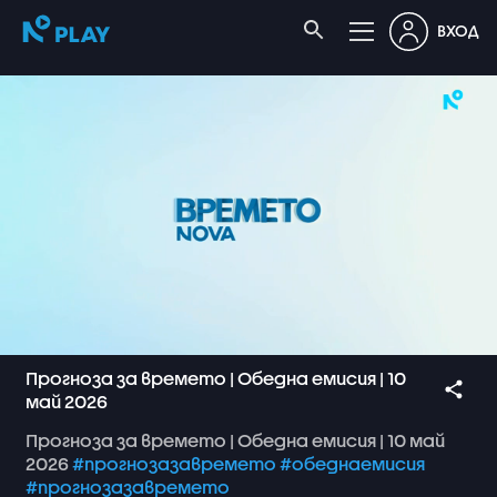
ВХОД
Прогноза за времето | Обедна емисия | 10
май 2026
Прогноза
за
времето
|
Обедна
емисия
|
10
май
2026
#прогнозазавремето
#обеднаемисия
#прогнозазавремето