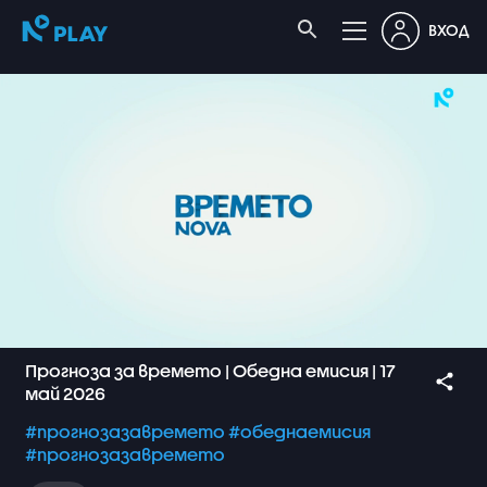
ВХОД
Прогноза за времето | Обедна емисия | 17
май 2026
#прогнозазавремето
#обеднаемисия
#прогнозазавремето