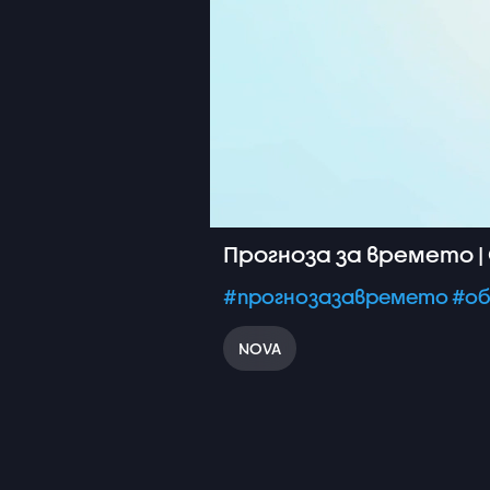
Прогноза за времето | 
#прогнозазавремето
#об
NOVA