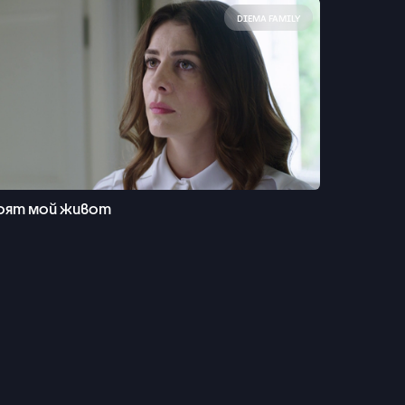
DIEMA FAMILY
оят мой живот