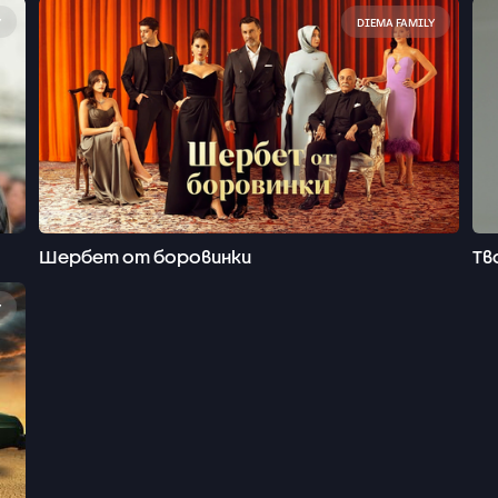
Y
DIEMA FAMILY
Шербет от боровинки
Тв
Y