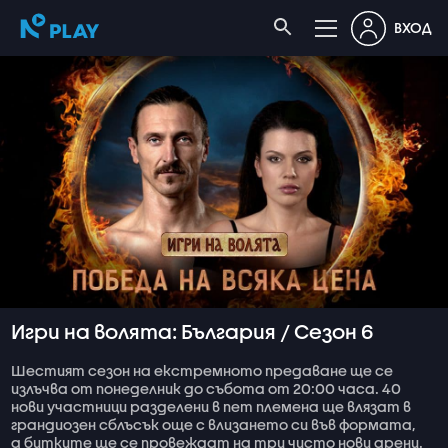
ВХОД
Игри на волята: България / Сезон 6
Шестият сезон на екстремното предаване ще се
излъчва от понеделник до събота от 20:00 часа. 40
нови участници разделени в пет племена ще влязат в
грандиозен сблъсък още с влизането си във формата,
а битките ще се провеждат на три чисто нови арени.