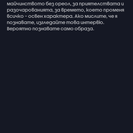
майчинството
без
ореол,
за
приятелствата
и
разочарованията,
за
времето,
което
променя
всичко
–
освен
характера.
Ако
мислите,
че
я
познавате,
изгледайте
това
интервю.
Вероятно
познавате
само
образа.