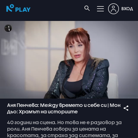
ВХОД
Аня Пенчева: Между времето и себе си | Мон
Дьо: Храмът на историите
40
години
на
сцена.
Но
това
не
е
разговор
за
роли.
Аня
Пенчева
говори
за
цената
на
красотата,
за
страха
зад
системата,
за