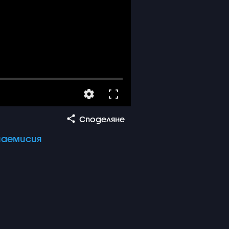
Споделяне
наемисия