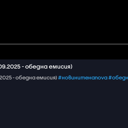
9.2025 - обедна емисия)
.2025
-
обедна
емисия)
#новинитенаnova
#обед