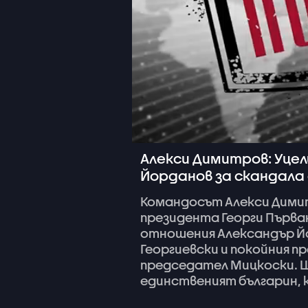
Алекси Димитров: Уцел
Йорданов за скандала с
Командосът
Алекси
Дими
президента
Георги
Първа
отношения
Александър
Й
Георгиевски
и
покойния
пр
председател
Мицкоски.
единственият
българин,