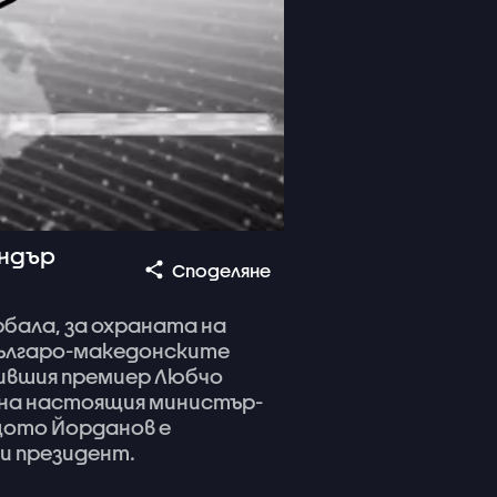
андър
Споделяне
рбала,
за
охраната
на
ългаро-македонските
ившия
премиер
Любчо
на
настоящия
министър-
щото
Йорданов
е
и
президент.