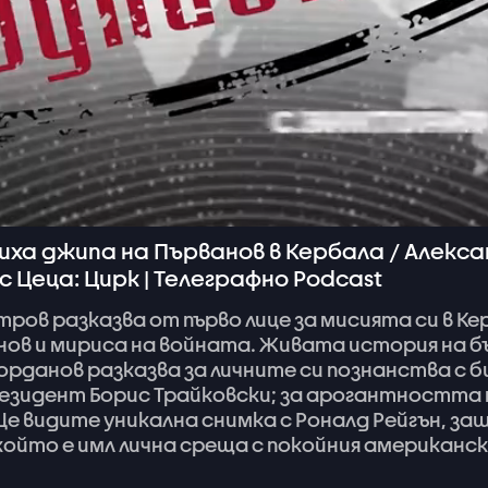
иха джипа на Първанов в Кербала / Алекс
 Цеца: Цирк | Телеграфно Podcast
тров
разказва
от
първо
лице
за
мисията
си
в
Ке
нов
и
мириса
на
войната.
Живата
история
на
б
орданов
разказва
за
личните
си
познанства
с
б
езидент
Борис
Трайковски;
за
арогантността
Ще
видите
уникална
снимка
с
Роналд
Рейгън,
за
който
е
имл
лична
среща
с
покойния
американск