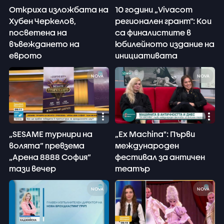
Откриха изложбата на
10 години „Vivacom
Хубен Черкелов,
регионален грант”: Кои
посветена на
са финалистите в
въвеждането на
юбилейното издание на
еврото
инициативата
NOVA
NOVA
„SESAME турнири на
„Ex Machina": Първи
волята” превзема
международен
„Арена 8888 София”
фестивал за античен
тази вечер
театър
NOVA
NOVA