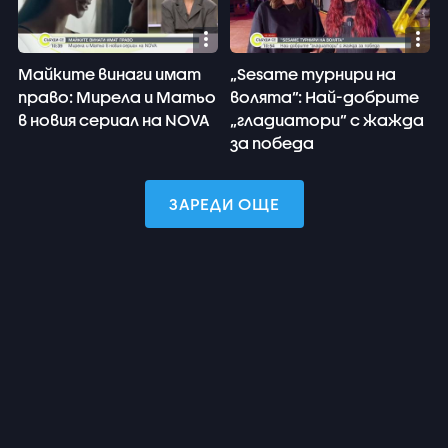
Майките винаги имат
„Sesame турнири на
право: Мирела и Матьо
волята”: Най-добрите
в новия сериал на NOVA
„гладиатори” с жажда
за победа
ЗАРЕДИ ОЩЕ