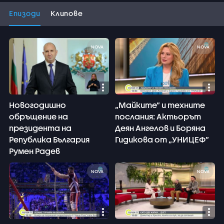
Епизоди
Клипове
NOVA
NOVA
Новогодишно
„Майките” и техните
обръщение на
послания: Актьорът
президента на
Деян Ангелов и Боряна
Република България
Гидикова от „УНИЦЕФ”
Румен Радев
NOVA
NOVA