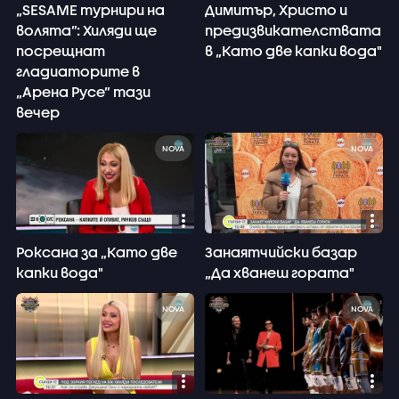
„SESAME турнири на
Димитър, Христо и
волята”: Хиляди ще
предизвикателствата
посрещнат
в „Като две капки вода"
гладиаторите в
„Арена Русе” тази
вечер
NOVA
NOVA
Роксана за „Като две
Занаятчийски базар
капки вода"
„Да хванеш гората"
NOVA
NOVA