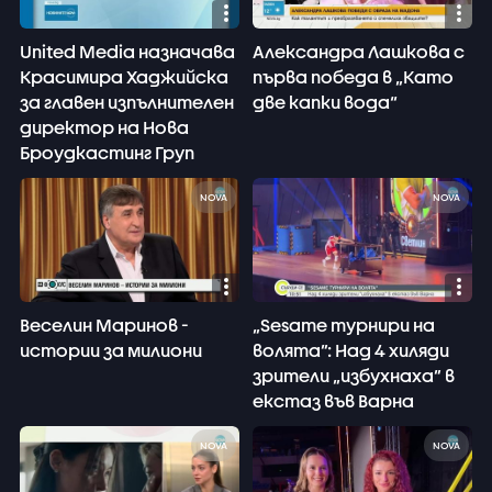
United Media назначава
Александра Лашкова с
Красимира Хаджийска
първа победа в „Като
за главен изпълнителен
две капки вода“
директор на Нова
Броудкастинг Груп
NOVA
NOVA
Веселин Маринов -
„Sesame турнири на
истории за милиони
волята”: Над 4 хиляди
зрители „избухнаха” в
екстаз във Варна
NOVA
NOVA