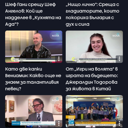
Шеф Гани срещу Шеф
„Нищо лично”: Среща с
Ангелов: Кой ще
гладиаторите, които
надделее в „Кухнята на
покориха България с
Ада"?
дух и сила
NOVA
NOVA
Като две капки
От „Игри на волята" в
Вениамин: Какво още не
играта на бъдещето:
знаем за талантливия
Джералдин Тодорова
певец?
за живота в Китай
NOVA
NOVA