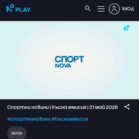
ВХОД
Спортни новини | Късна емисия | 21 май 2026
#спортниновини
#къснаемисия
NOVA