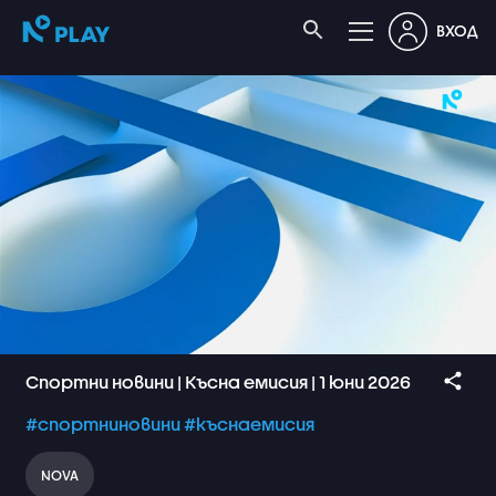
ВХОД
Спортни новини | Късна емисия | 1 юни 2026
#спортниновини
#къснаемисия
NOVA